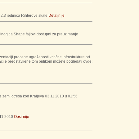
2.3 jedinica Rihterove skale
Detaljnije
lnog tla Shape fajlovi dostupni za preuzimanje
ntaciji procene ugroženosti kritične infrastrukture od
cije predstavljene tom prilikom možete pogledati ovde:
e zemljotresa kod Kraljeva 03.11.2010 u 01:56
11.2010
Opširnije