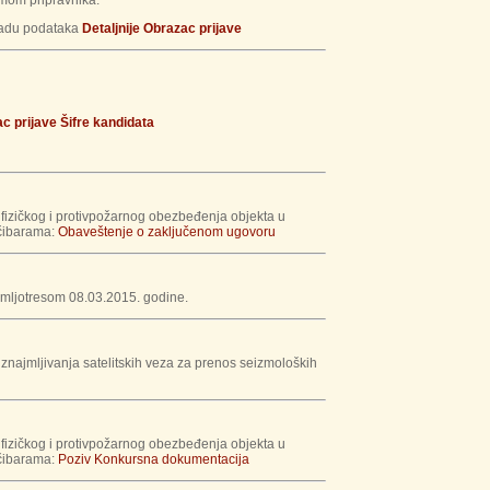
emom pripravnika:
radu podataka
Detaljnije
Obrazac prijave
c prijave
Šifre kandidata
fizičkog i protivpožarnog obezbeđenja objekta u
včibarama:
Obaveštenje o zaključenom ugovoru
zemljotresom 08.03.2015. godine.
najmljivanja satelitskih veza za prenos seizmoloških
fizičkog i protivpožarnog obezbeđenja objekta u
včibarama:
Poziv
Konkursna dokumentacija