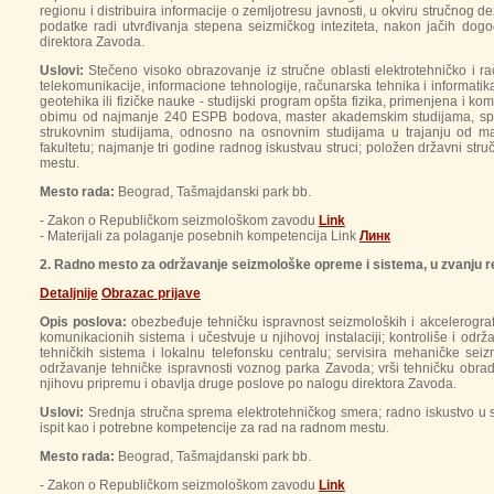
regionu i distribuira informacije o zemljotresu javnosti, u okviru stručnog 
podatke radi utvrđivanja stepena seizmičkog inteziteta, nakon jačih dog
direktora Zavoda.
Uslovi:
Stečeno visoko obrazovanje iz stručne oblasti elektrotehničko i ra
telekomunikacije, informacione tehnologije, računarska tehnika i informatika 
geotehika ili fizičke nauke - studijski program opšta fizika, primenjena i 
obimu od najmanje 240 ESPB bodova, master akademskim studijama, speci
strukovnim studijama, odnosno na osnovnim studijama u trajanju od majm
fakultetu; najmanje tri godine radnog iskustvau struci; položen državni str
mestu.
Mesto rada:
Beograd, Tašmajdanski park bb.
- Zakon o Republičkom seizmološkom zavodu
Link
- Materijali za polaganje posebnih kompetencija Link
Линк
2. Radno mesto za održavanje seizmološke opreme i sistema, u zvanju ref
Detaljnije
Оbrazac prijavе
Opis poslova:
obezbeđuje tehničku ispravnost seizmoloških i akcelerografsk
komunikacionih sistema i učestvuje u njihovoj instalaciji; kontroliše i od
tehničkih sistema i lokalnu telefonsku centralu; servisira mehaničke s
održavanje tehničke ispravnosti voznog parka Zavoda; vrši tehničku obradu
njihovu pripremu i obavlja druge poslove po nalogu direktora Zavoda.
Uslovi:
Srednja stručna sprema elektrotehničkog smera; radno iskustvo u s
ispit kao i potrebne kompetencije za rad na radnom mestu.
Mesto rada:
Beograd, Tašmajdanski park bb.
- Zakon o Republičkom seizmološkom zavodu
Link