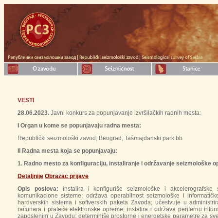
VESTI
28.06.2023.
Javni konkurs za popunjavanje izvršilačkih radnih mesta:
I Organ u kome se popunjavaju radna mesta:
Republički seizmološki zavod, Beograd, Tašmajdanski park bb
II Radna mesta koja se popunjavaju:
1. Radno mesto za konfiguraciju, instaliranje i održavanje seizmološke o
Detaljnije
Оbrazac prijavе
Opis poslova:
instalira i konfiguriše seizmološke i akcelerografske s
komunikacione sisteme; održava operabilnost seizmološke i informatič
hardverskih sistema i softverskih paketa Zavoda; učestvuje u administri
računara i prateće elektronske opreme; instalira i održava perifernu inf
zaposlenim u Zavodu; determiniše prostorne i energetske parametre za sve r