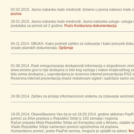
02.02.2015. Javna nabavka male vrednosti: Izmene u javnoj nabavci male v
poziva
26.01.2015. Javna nabavka male vrednosti: Javna nabavka usluge- usluga iz
podataka za period od 2 godine:
Poziv
Konkursna dokumentacija
04.11.2014. OBUKA- Kako podneti zahtev za izdavanje i kako preuzeti dokum
izrade planskih dokumenata.
Opširnije
01.08.2014. Radi omogućavanja dostupnosti informacija o dogođenom zemljo
www.seismo.gov.rs nije dostupna iz bilo kog razloga ( nakon kraljevačkog ze
bila svima dostupna ), uspostavljena je rezervna internet prezentacija RSZ-
Rezervna internet prezentacija imaće redukovani izgled i sadržaće samo o
24.06.2014. Zahtev za pristup informacionom sistemu za izdavanje seizmol
19.05.2014. Obaveštavamo Vas da je od 18.05.2014. godine aktiviran PayPa
pomoć za žrtve poplava u Republici Srbiji iz 193 zemalja i regiona.
Račun pripada Misiji Republike Srbije pri Evropskoj uniji u Briselu, odakle
Vlade Republike Srbije namenjen pomoći ugroženima od poplava.
Humanitarnu pomoć, preko PayPal servisa, moguće je uplatiti na adresi:
floo