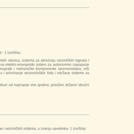
- 1 izvršilac.
ih stanica, sistema za akviziciju seizmičkih signala i
ržava elektro-energetski sistem za autonomno napajanje
eizmografe i mehaničke komponente seizmometara; vrši
 i arhiviranje seizmoloških lista i održava sisteme za
truci od najmanje dve godine; položen državni stručni
 i seizmičkih sistema, u zvanju savetnika- 1 izvršilac