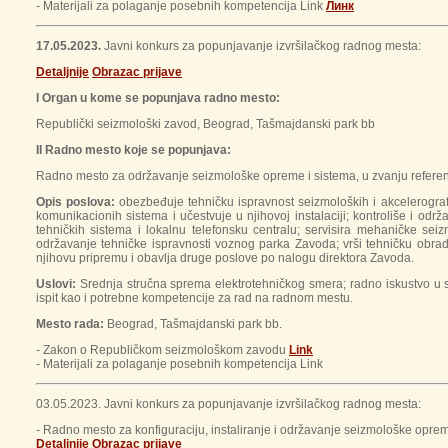
- Materijali za polaganje posebnih kompetencija Link
Линк
17.05.2023.
Javni konkurs za popunjavanje izvršilačkog radnog mesta:
Detaljnije
Оbrazac prijavе
I Organ u kome se popunjava radno mesto:
Republički seizmološki zavod, Beograd, Tašmajdanski park bb
II Radno mesto koje se popunjava:
Radno mesto za održavanje seizmološke opreme i sistema, u zvanju referent 
Opis poslova:
obezbeđuje tehničku ispravnost seizmoloških i akcelerografsk
komunikacionih sistema i učestvuje u njihovoj instalaciji; kontroliše i od
tehničkih sistema i lokalnu telefonsku centralu; servisira mehaničke s
održavanje tehničke ispravnosti voznog parka Zavoda; vrši tehničku obradu
njihovu pripremu i obavlja druge poslove po nalogu direktora Zavoda.
Uslovi:
Srednja stručna sprema elektrotehničkog smera; radno iskustvo u s
ispit kao i potrebne kompetencije za rad na radnom mestu.
Mesto rada:
Beograd, Tašmajdanski park bb.
- Zakon o Republičkom seizmološkom zavodu
Link
- Materijali za polaganje posebnih kompetencija Link
03.05.2023. Javni konkurs za popunjavanje izvršilačkog radnog mesta:
- Radno mesto za konfiguraciju, instaliranje i održavanje seizmološke opreme
Detaljnije
Obrazac prijave