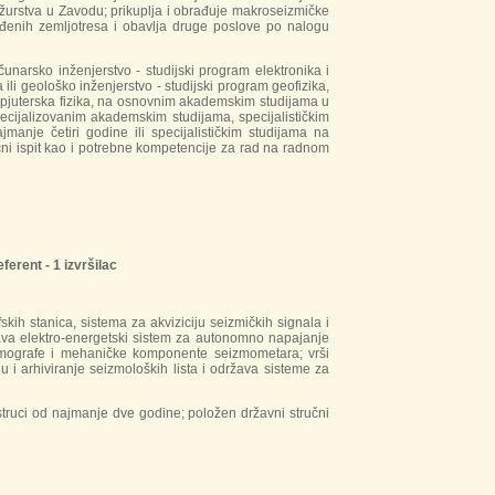
dežurstva u Zavodu; prikuplja i obrađuje makroseizmičke
ođenih zemljotresa i obavlja druge poslove po nalogu
čunarsko inženjerstvo - studijski program elektronika i
ili geološko inženjerstvo - studijski program geofizika,
kompjuterska fizika, na osnovnim akademskim studijama u
jalizovanim akademskim studijama, specijalističkim
anje četiri godine ili specijalističkim studijama na
učni ispit kao i potrebne kompetencije za rad na radnom
erent - 1 izvršilac
ih stanica, sistema za akviziciju seizmičkih signala i
ržava elektro-energetski sistem za autonomno napajanje
eizmografe i mehaničke komponente seizmometara; vrši
 i arhiviranje seizmoloških lista i održava sisteme za
truci od najmanje dve godine; položen državni stručni