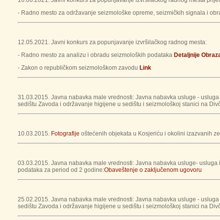
16.06.2021. Javni konkurs za popunjavanje izvršilačkog radnog mesta prij
- Radno mesto za održavanje seizmološke opreme, seizmičkih signala i ob
12.05.2021. Javni konkurs za popunjavanje izvršilačkog radnog mesta:
- Radno mesto za analizu i obradu seizmoloških podataka
Detaljnije
Obraza
- Zakon o republičkom seizmološkom zavodu
Link
31.03.2015. Javna nabavka male vrednosti: Javna nabavka usluge - usluga 
sedištu Zavoda i održavanje higijene u sedištu i seizmološkoj stanici na Di
10.03.2015.
Fotografije
oštećenih objekata u Kosjeriću i okolini izazvanih 
03.03.2015. Javna nabavka male vrednosti: Javna nabavka usluge- usluga iz
podataka za period od 2 godine:
Obaveštenje o zaključenom ugovoru
25.02.2015. Javna nabavka male vrednosti: Javna nabavka usluge - usluga 
sedištu Zavoda i održavanje higijene u sedištu i seizmološkoj stanici na Di