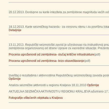
20.12.2013. Dostupne su karte inteziteta za zemljotrese magnituda većih od 
18.12.2013. Karte seizmičkog hazarda - za osnovnu stenu i za površinu loka
Detaljnije
13.11.2013. Republčki seizmološki zavod je učestvovao na instruktivnoj preze
zemljotresa organizovanoj od strane Uprave za vanredne situacije. Prezenta
Procena ugroženosti od zemljotresa- slučaj kritične infrastrukture
(pdf)
Procena ugroženosti od zemljotresa- brzo obaveštavanje
(pdf)
Izveštaj o rezultatima i aktivnostima Republičkog seizmološkog zavoda posl
Opširnije
Analiza seizmičke aktivnosti u regionu Kraljeva 18.11.2010
Opširnije
AKTUELNA SEIZMIČKA AKTIVNOSTI U REGIONU KRALJEVA ažurirano 17.
Fotografije oštećenih objekata u Kraljevu