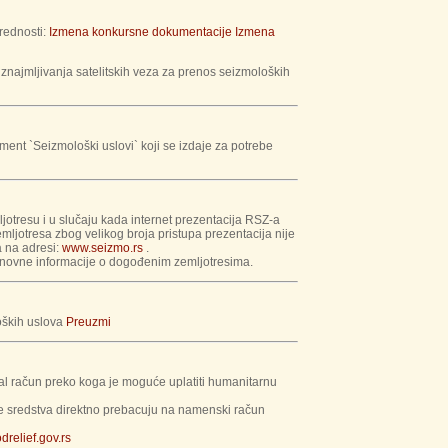
rednosti:
Izmena konkursne dokumentacije
Izmena
najmljivanja satelitskih veza za prenos seizmoloških
ent `Seizmološki uslovi` koji se izdaje za potrebe
tresu i u slučaju kada internet prezentacija RSZ-а
mljotresa zbog velikog broja pristupa prezentacija nije
a na adresi:
www.seizmo.rs
.
snovne informacije o dogođenim zemljotresima.
oških uslova
Preuzmi
l račun preko koga je moguće uplatiti humanitarnu
 se sredstva direktno prebacuju na namenski račun
drelief.gov.rs