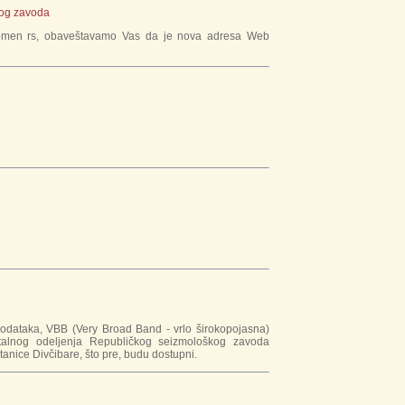
kog zavoda
 domen rs, obaveštavamo Vas da je nova adresa Web
 podataka, VBB (Very Broad Band - vrlo širokopojasna)
ntalnog odeljenja Republičkog seizmološkog zavoda
tanice Divčibare, što pre, budu dostupni.