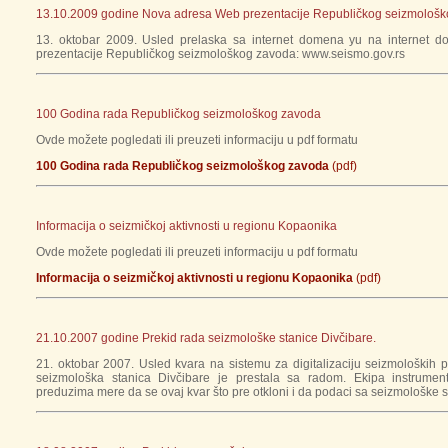
13.10.2009 godine Nova adresa Web prezentacije Republičkog seizmološ
13. oktobar 2009. Usled prelaska sa internet domena yu na internet
prezentacije Republičkog seizmološkog zavoda: www.seismo.gov.rs
100 Godina rada Republičkog seizmološkog zavoda
Ovde možete pogledati ili preuzeti informaciju u pdf formatu
100 Godina rada Republičkog seizmološkog zavoda
(pdf)
Informacija o seizmičkoj aktivnosti u regionu Kopaonika
Ovde možete pogledati ili preuzeti informaciju u pdf formatu
Informacija o seizmičkoj aktivnosti u regionu Kopaonika
(pdf)
21.10.2007 godine Prekid rada seizmološke stanice Divčibare.
21. oktobar 2007. Usled kvara na sistemu za digitalizaciju seizmoloških
seizmološka stanica Divčibare je prestala sa radom. Ekipa instrume
preduzima mere da se ovaj kvar što pre otkloni i da podaci sa seizmološke s