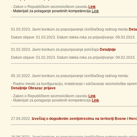
- Zakon o Republičkom seizmološkom zavodu
Link
- Materijali za polaganje posebnih kompetencija
Link
01.03.2023. Javni konkurs za popunjavanje izvršilačkog radnog mesta
Detal
Datum objave: 01.03.2023. Datum isteka roka za prijavljivanje: 09.03.2023.
01.02.2023. Javni konkurs za popunjavanje položaja
Detaljnije
Datum objave: 01.02.2023. Datum isteka roka za prijavljivanje: 09.02.2023.
05.10.2022. Javni konkurs za popunjavanje izvršilačkog radnog mesta:
- Radno mesto za konfiguraciju, instaliranje i održavanje seizmološke opreme
Detaljnije
Obrazac prijave
- Zakon o Republičkom seizmološkom zavodu
Link
- Materijali za polaganje posebnih kompetencija
Link
27.04.2022.
Izveštaj o dogođenim zemljotresima na teritoriji Bosne i Her