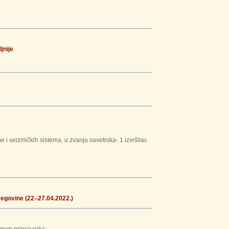
jnije
 i seizmičkih sistema, u zvanju savetnika- 1 izvršilac
cegovine (22.-27.04.2022.)