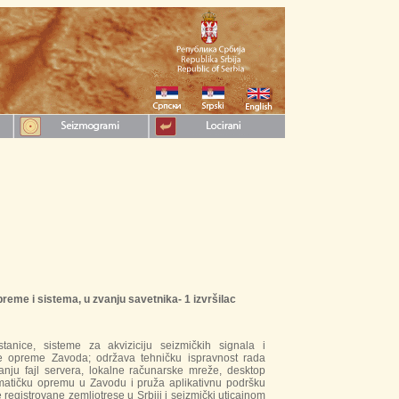
preme i sistema, u zvanju savetnika- 1 izvršilac
tanice, sisteme za akviziciju seizmičkih signala i
ke opreme Zavoda; održava tehničku ispravnost rada
ranju fajl servera, lokalne računarske mreže, desktop
ormatičku opremu u Zavodu i pruža aplikativnu podršku
egistrovane zemljotrese u Srbiji i seizmički uticajnom